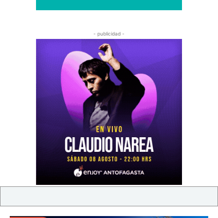
- publicidad -