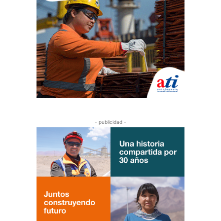
- publicidad -