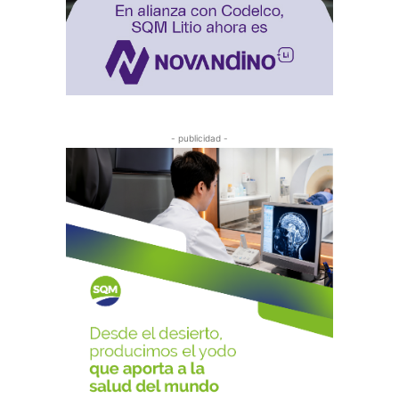
- publicidad -