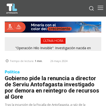
ÚLTIMA HORA
“Operación Hilo Invisible”: Investigación nacida en
Antofagasta permitió incautar 2,1 toneladas de marihuana
en la zona central
26 mayo 2024
Tiempo de lectura:
1
min.
Política
Gobierno pide la renuncia a director
de Serviu Antofagasta investigado
por demora en reintegro de recursos
al Gore
Tras la incursión de la Fiscalía de Antofagasta, a raíz de la