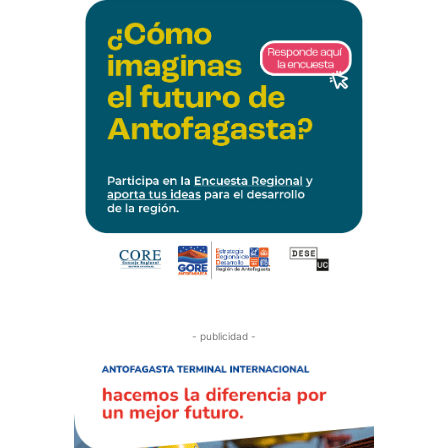
- publicidad -