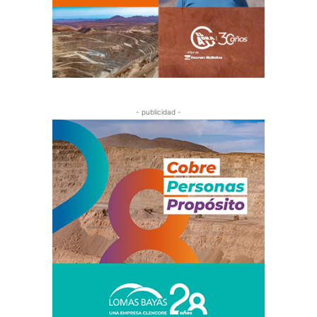
- publicidad -