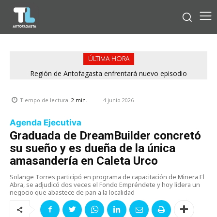
ÚLTIMA HORA
Región de Antofagasta enfrentará nuevo episodio
meteorológico con lluvias, nieve y vientos de hasta 100
km/h
4 junio 2026
Tiempo de lectura:
2
min.
Agenda Ejecutiva
Graduada de DreamBuilder concretó
su sueño y es dueña de la única
amasandería en Caleta Urco
Solange Torres participó en programa de capacitación de Minera El
Abra, se adjudicó dos veces el Fondo Empréndete y hoy lidera un
negocio que abastece de pan a la localidad