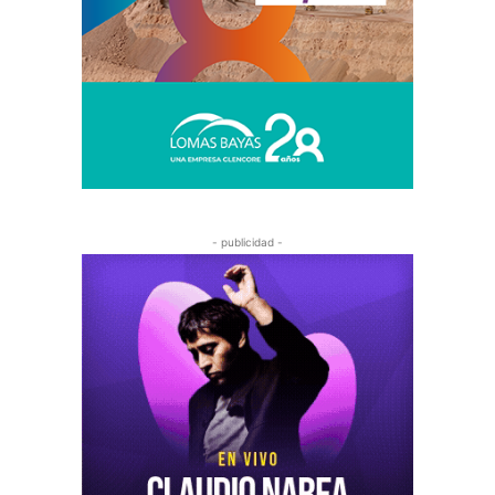
- publicidad -