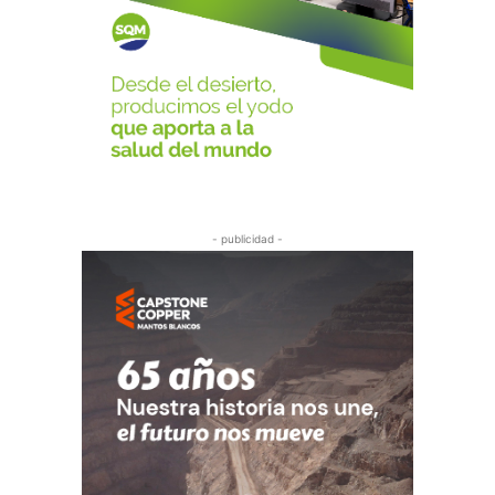
- publicidad -