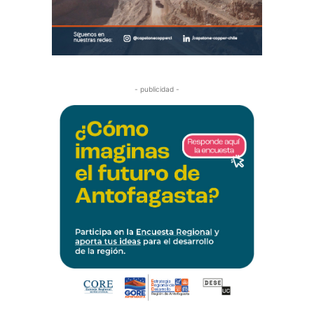
- publicidad -