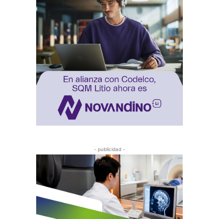
- publicidad -