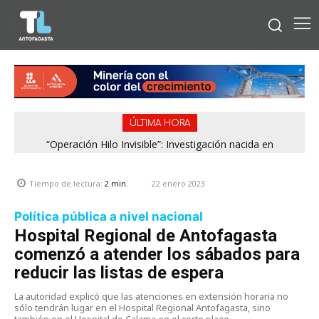
ÚLTIMA HORA
“Operación Hilo Invisible”: Investigación nacida en
Antofagasta permitió incautar 2,1 toneladas de marihuana
en la zona central
22 enero 2023
Tiempo de lectura:
2
min.
Política pública a nivel nacional
Hospital Regional de Antofagasta
comenzó a atender los sábados para
reducir las listas de espera
La autoridad explicó que las atenciones en extensión horaria no
sólo tendrán lugar en el Hospital Regional Antofagasta, sino
también en el Hospital de Calama en el corto plazo.