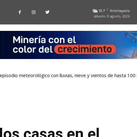
C
15.7
Antofagasta
sábado, 8 agosto, 2026
pisodio meteorológico con lluvias, nieve y vientos de hasta 100
dos casas en el