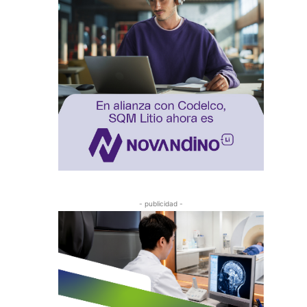
- publicidad -