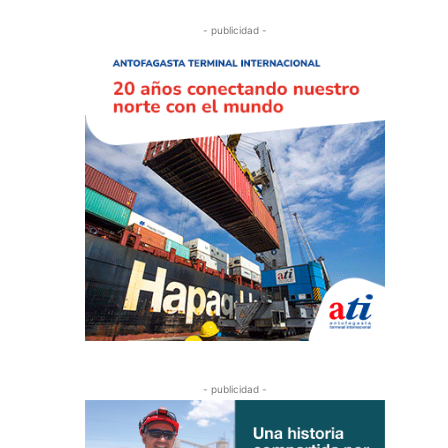
- publicidad -
- publicidad -