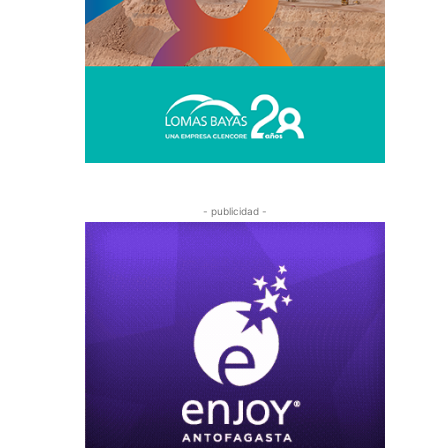
- publicidad -