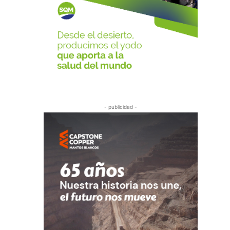
- publicidad -