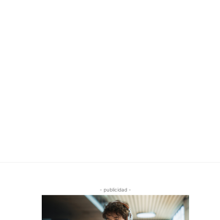
- publicidad -