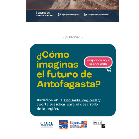
- publicidad -