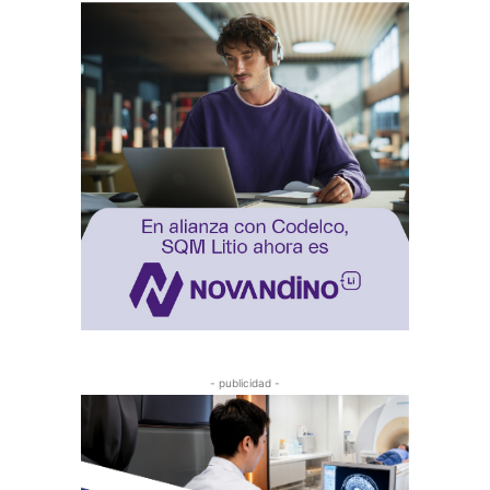
- publicidad -