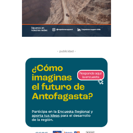
- publicidad -