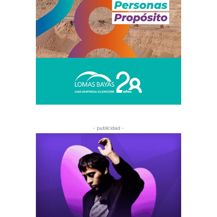
- publicidad -