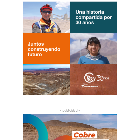
- publicidad -