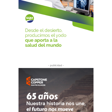
- publicidad -