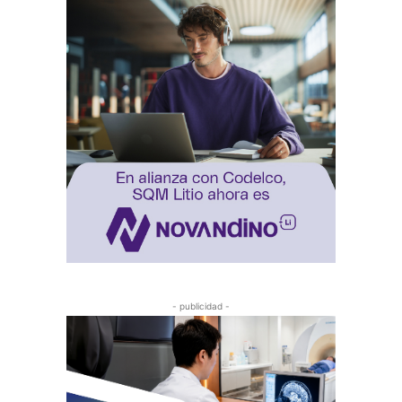
- publicidad -