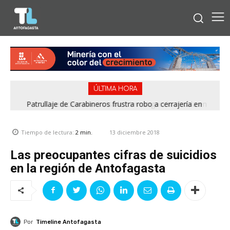
ÚLTIMA HORA
“Operación Hilo Invisible”: Investigación nacida en
Antofagasta permitió incautar 2,1 toneladas de marihuana
en la zona central
13 diciembre 2018
Tiempo de lectura:
2
min.
Las preocupantes cifras de suicidios
en la región de Antofagasta
Por
Timeline Antofagasta