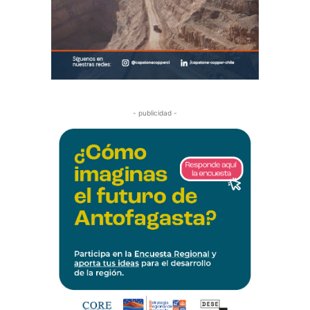
- publicidad -