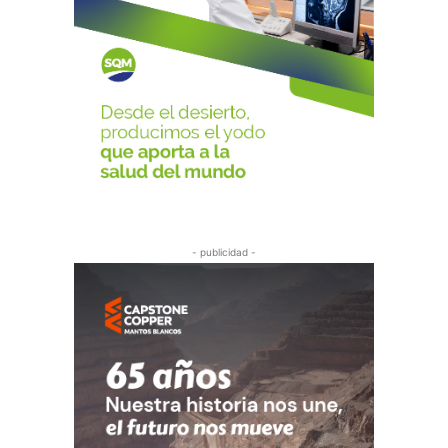
- publicidad -