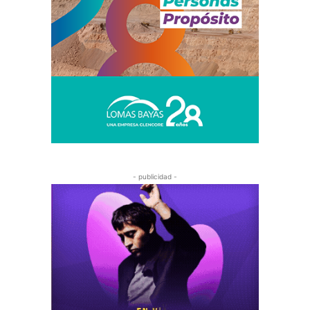
- publicidad -