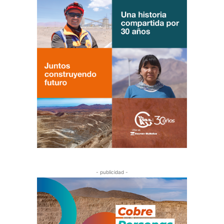
- publicidad -