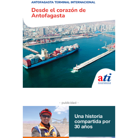
- publicidad -