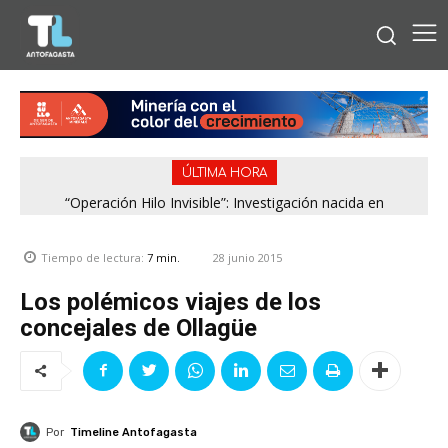
ÚLTIMA HORA
“Operación Hilo Invisible”: Investigación nacida en
Antofagasta permitió incautar 2,1 toneladas de marihuana
en la zona central
28 junio 2015
Tiempo de lectura:
7
min.
Los polémicos viajes de los
concejales de Ollagüe
Por
Timeline Antofagasta