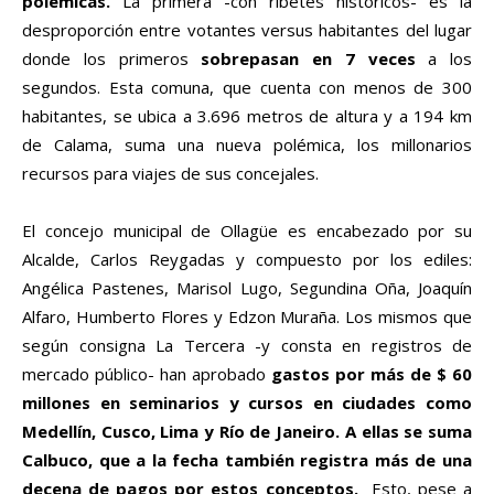
polémicas.
La primera -con ribetes históricos- es la
desproporción entre votantes versus habitantes del lugar
donde los primeros
sobrepasan en 7 veces
a los
segundos. Esta comuna, que cuenta con menos de 300
habitantes, se ubica a 3.696 metros de altura y a 194 km
de Calama, suma una nueva polémica, los millonarios
recursos para viajes de sus concejales.
El concejo municipal de Ollagüe es encabezado por su
Alcalde, Carlos Reygadas y compuesto por los ediles:
Angélica Pastenes, Marisol Lugo, Segundina Oña, Joaquín
Alfaro, Humberto Flores y Edzon Muraña. Los mismos que
según consigna La Tercera -y consta en registros de
mercado público- han aprobado
gastos por más
de $ 60
millones en seminarios y cursos en ciudades como
Medellín, Cusco, Lima y Río de Janeiro. A ellas se suma
Calbuco, que a la fecha también registra más de una
decena de pagos por estos conceptos.
Esto, pese a