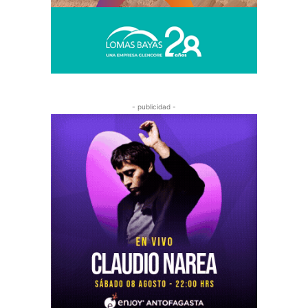
- publicidad -