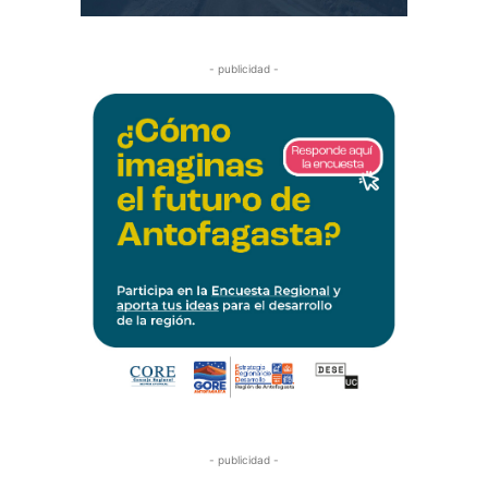
- publicidad -
- publicidad -