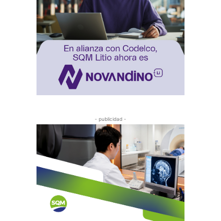
- publicidad -