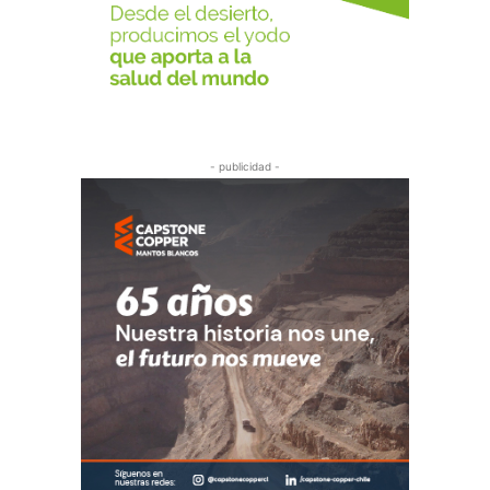
- publicidad -