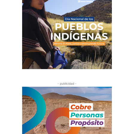
- publicidad -