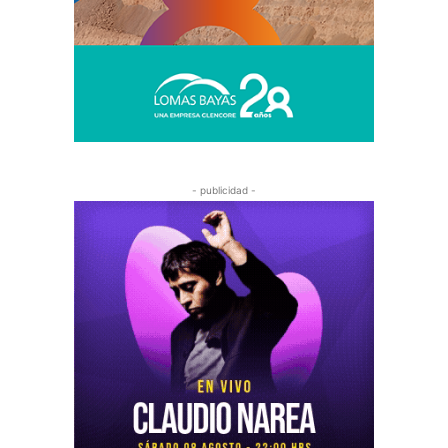
- publicidad -