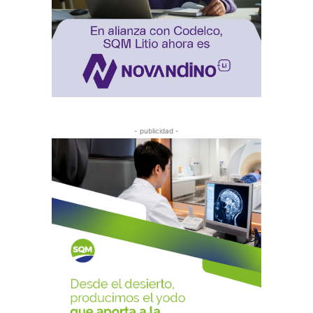
- publicidad -