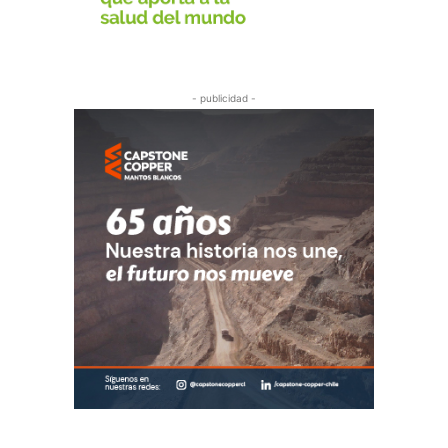
- publicidad -