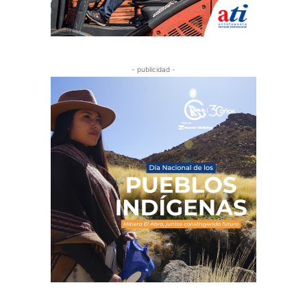
- publicidad -