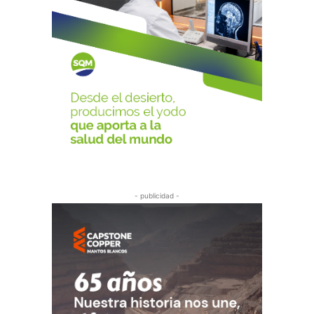
- publicidad -