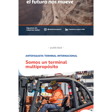
- publicidad -