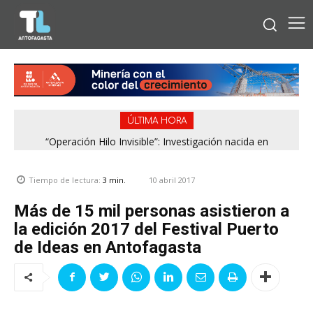
ÚLTIMA HORA
“Operación Hilo Invisible”: Investigación nacida en
Antofagasta permitió incautar 2,1 toneladas de marihuana
en la zona central
10 abril 2017
Tiempo de lectura:
3
min.
Más de 15 mil personas asistieron a
la edición 2017 del Festival Puerto
de Ideas en Antofagasta