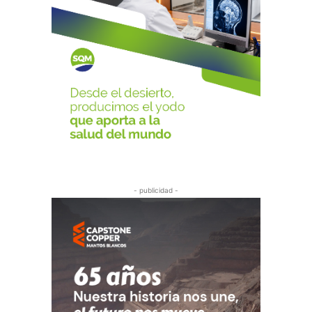
- publicidad -