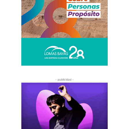
- publicidad -