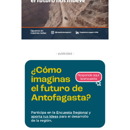
- publicidad -