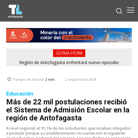
ÚLTIMA HORA
Bipay explica: Así funciona el pago con tarjetas bancarias en
Región de Antofagasta enfrentará nuevo episodio
meteorológico con lluvias, nieve y vientos de hasta 100
las micros de Antofagasta
km/h
2 septiembre 2024
Tiempo de lectura:
2
min.
Educación
Más de 22 mil postulaciones recibió
el Sistema de Admisión Escolar en la
región de Antofagasta
A nivel regional, el 91,1% de los estudiantes que estaban obligados
a postular porque su establecimiento no cuenta con el siguiente
nivel educativo, participó del proceso. Los resultados se conocerán