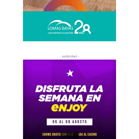
- publicidad -