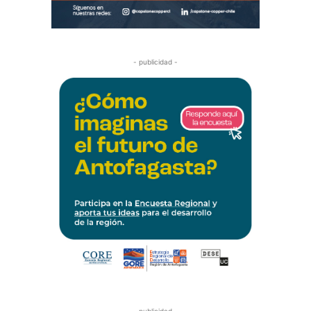
- publicidad -