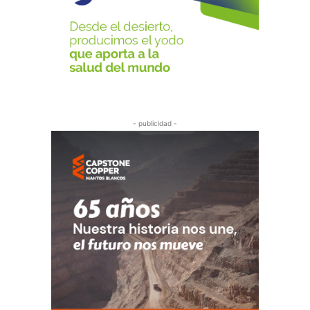
- publicidad -