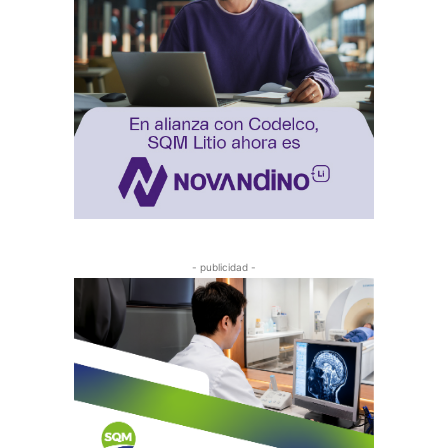
- publicidad -