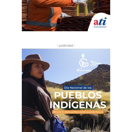
- publicidad -