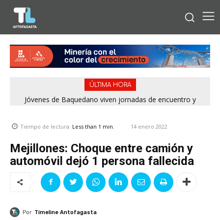
ÚLTIMA HORA
Jóvenes de Baquedano viven jornadas de encuentro y
aprendizaje en el Winter Camp 2026
14 enero 2022
Tiempo de lectura:
Less than 1
min.
Mejillones: Choque entre camión y
automóvil dejó 1 persona fallecida
Por
Timeline Antofagasta