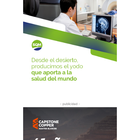
- publicidad -