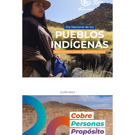
- publicidad -