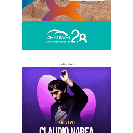
- publicidad -