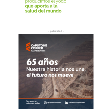
- publicidad -