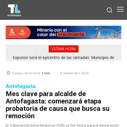
ÚLTIMA HORA
Exponor será el epicentro de las ramadas: Municipio de
Antofagasta fija horarios para las Fiestas Patrias
9 septiembre 2024
Tiempo de lectura:
1
min.
Antofagasta
Mes clave para alcalde de
Antofagasta: comenzará etapa
probatoria de causa que busca su
remoción
El Tribunal Electoral Regional (TER) ya fijó fecha para la declaración