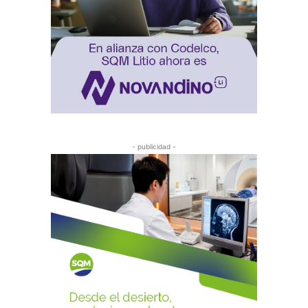
- publicidad -