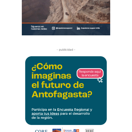
- publicidad -