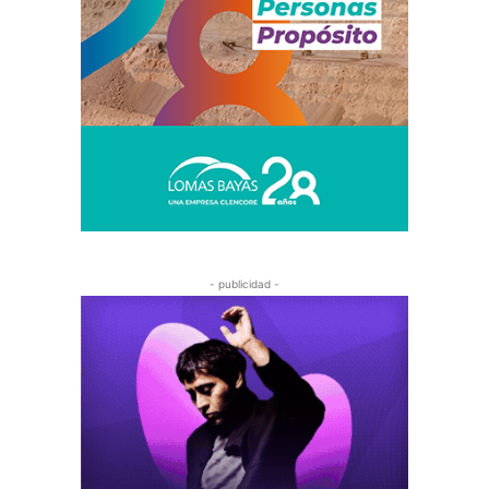
- publicidad -