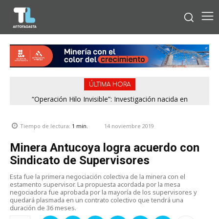
ÚLTIMA HORA
“Operación Hilo Invisible”: Investigación nacida en
Región de Antofagasta enfrentará nuevo episodio
Antofagasta permitió incautar 2,1 toneladas de marihuana
meteorológico con lluvias, nieve y vientos de hasta 100
en la zona central
km/h
14 noviembre 2019
Tiempo de lectura:
1
min.
Minera Antucoya logra acuerdo con
Sindicato de Supervisores
Esta fue la primera negociación colectiva de la minera con el
estamento supervisor. La propuesta acordada por la mesa
negociadora fue aprobada por la mayoría de los supervisores y
quedará plasmada en un contrato colectivo que tendrá una
duración de 36 meses.