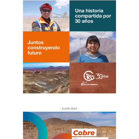
- publicidad -