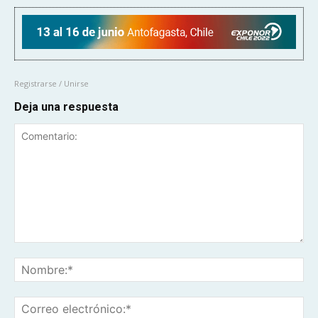
Registrarse / Unirse
Deja una respuesta
Comentario:
No
Co