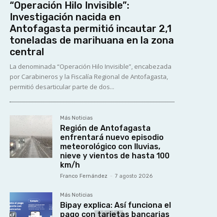
“Operación Hilo Invisible”:
Investigación nacida en
Antofagasta permitió incautar 2,1
toneladas de marihuana en la zona
central
La denominada “Operación Hilo Invisible”, encabezada
por Carabineros y la Fiscalía Regional de Antofagasta,
permitió desarticular parte de dos...
Más Noticias
Región de Antofagasta
enfrentará nuevo episodio
meteorológico con lluvias,
nieve y vientos de hasta 100
km/h
Franco Fernández
-
7 agosto 2026
Más Noticias
Bipay explica: Así funciona el
pago con tarjetas bancarias