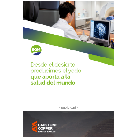
- publicidad -