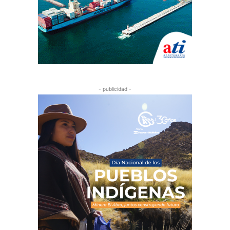
- publicidad -