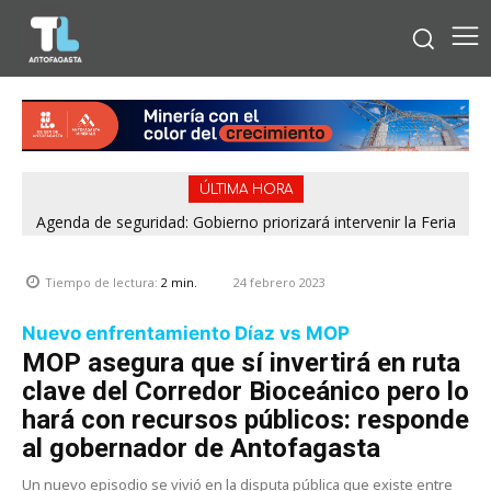
ÚLTIMA HORA
Agenda de seguridad: Gobierno priorizará intervenir la Feria
Pantaleón Cortés de Antofagasta y el casco urbano de
Calama
24 febrero 2023
Tiempo de lectura:
2
min.
Nuevo enfrentamiento Díaz vs MOP
MOP asegura que sí invertirá en ruta
clave del Corredor Bioceánico pero lo
hará con recursos públicos: responde
al gobernador de Antofagasta
Un nuevo episodio se vivió en la disputa pública que existe entre