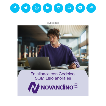
- publicidad -