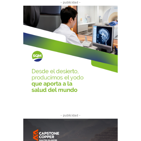
- publicidad -
- publicidad -