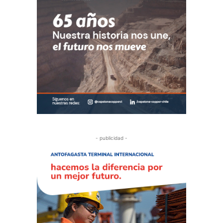
- publicidad -