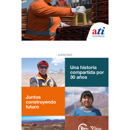
- publicidad -