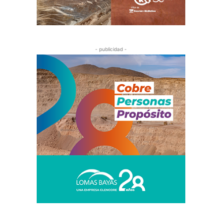
- publicidad -