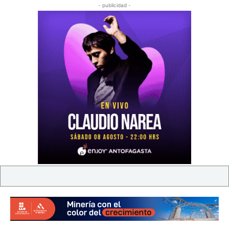
- publicidad -