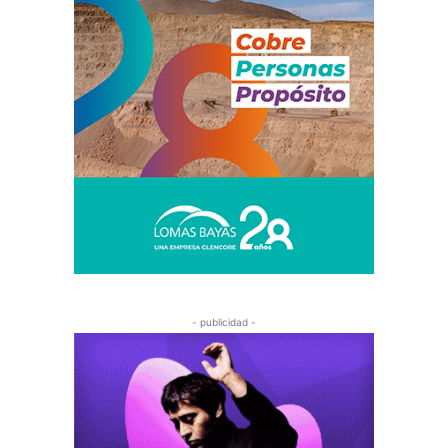
- publicidad -