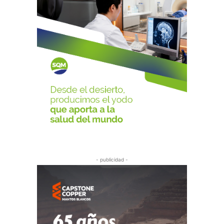
- publicidad -