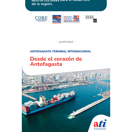
- publicidad -