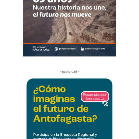
- publicidad -