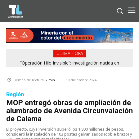
ÚLTIMA HORA
“Operación Hilo Invisible”: Investigación nacida en
Antofagasta permitió incautar 2,1 toneladas de marihuana
en la zona central
18 diciembre 2024
Tiempo de lectura:
2
min.
Región
MOP entregó obras de ampliación de
alumbrado de Avenida Circunvalación
de Calama
El proyecto, cuya inversión superó los 1.800 millones de pesos,
consideró la instalación de 103 postes galvanizados (doble brazo) y
206 luminarias con tecnología LED