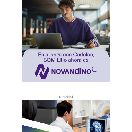
- publicidad -