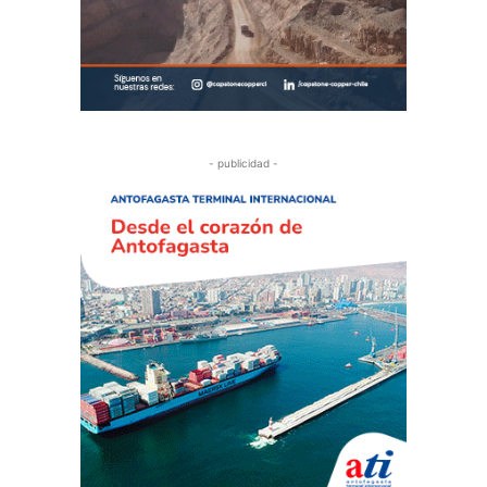
- publicidad -