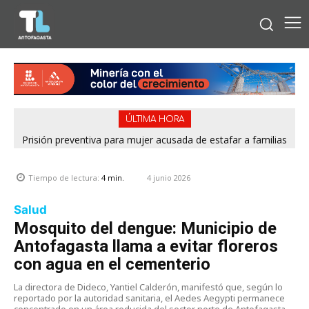
ÚLTIMA HORA
Prisión preventiva para mujer acusada de estafar a familias
con falsos cupos habitacionales del Serviu en Antofagasta
4 junio 2026
Tiempo de lectura:
4
min.
Salud
Mosquito del dengue: Municipio de
Antofagasta llama a evitar floreros
con agua en el cementerio
La directora de Dideco, Yantiel Calderón, manifestó que, según lo
reportado por la autoridad sanitaria, el Aedes Aegypti permanece
concentrado en un área reducida del sector norte de Antofagasta