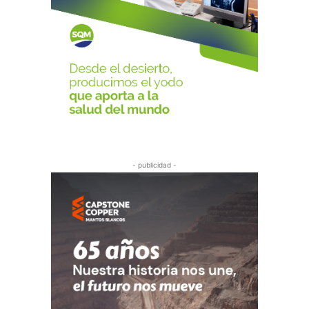
- publicidad -