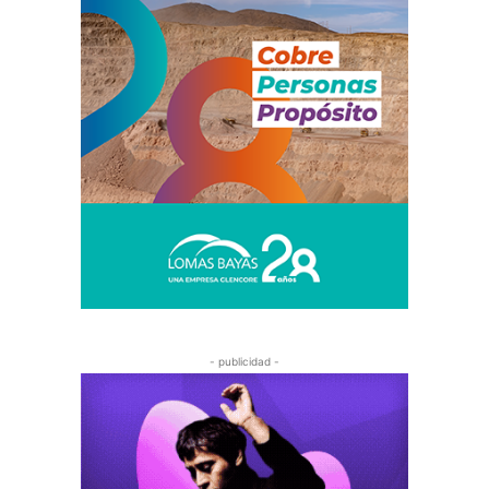
- publicidad -