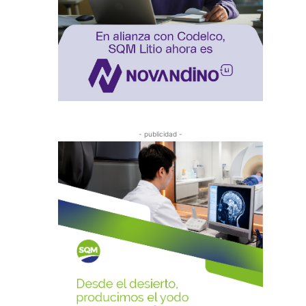
- publicidad -