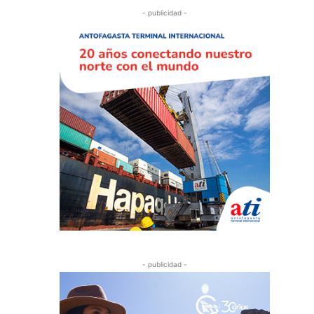
- publicidad -
- publicidad -