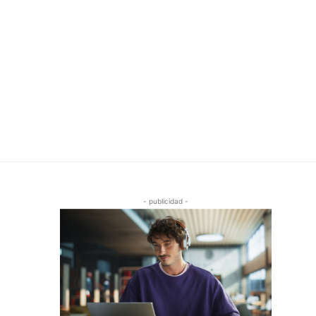
- publicidad -