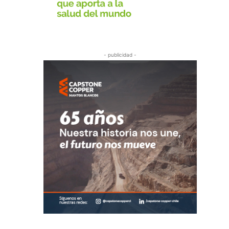
- publicidad -