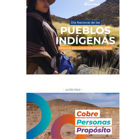
- publicidad -