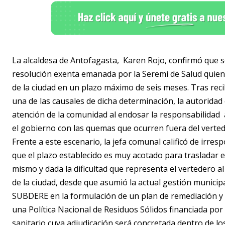
La alcaldesa de Antofagasta, Karen Rojo, confirmó que se
resolución exenta emanada por la Seremi de Salud quien e
de la ciudad en un plazo máximo de seis meses. Tras recib
una de las causales de dicha determinación, la autoridad
atención de la comunidad al endosar la responsabilidad a
el gobierno con las quemas que ocurren fuera del verte
Frente a este escenario, la jefa comunal calificó de irres
que el plazo establecido es muy acotado para trasladar e
mismo y dada la dificultad que representa el vertedero a
de la ciudad, desde que asumió la actual gestión municip
SUBDERE en la formulación de un plan de remediación y 
una Política Nacional de Residuos Sólidos financiada por
sanitario cuya adjudicación será concretada dentro de lo