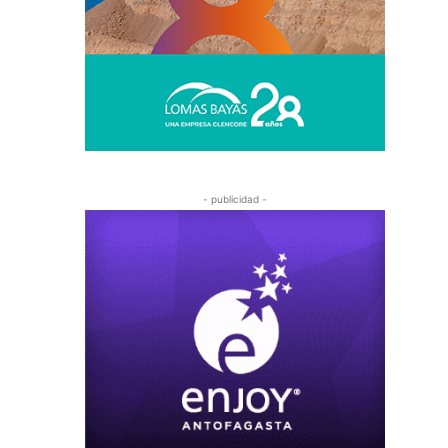
- publicidad -