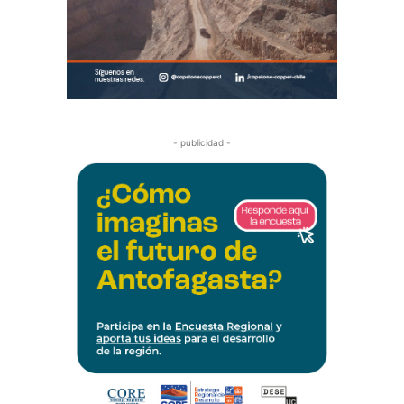
- publicidad -