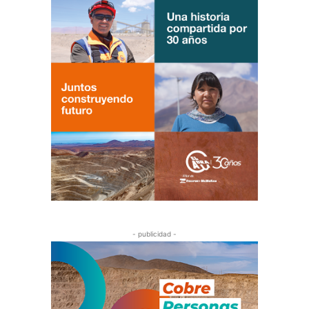
- publicidad -