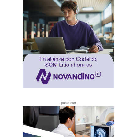
- publicidad -