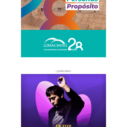
- publicidad -