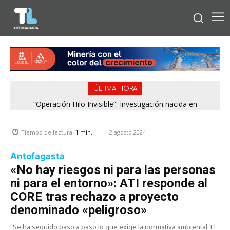
ÚLTIMA HORA
“Operación Hilo Invisible”: Investigación nacida en
Antofagasta permitió incautar 2,1 toneladas de marihuana
en la zona central
2 agosto 2024
Tiempo de lectura:
1
min.
Antofagasta
«No hay riesgos ni para las personas
ni para el entorno»: ATI responde al
CORE tras rechazo a proyecto
denominado «peligroso»
“Se ha seguido paso a paso lo que exige la normativa ambiental. El