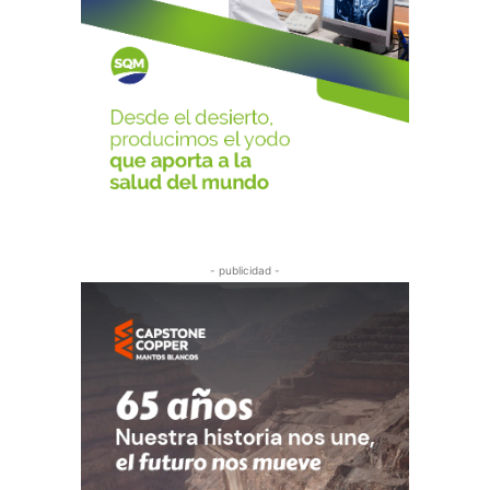
- publicidad -