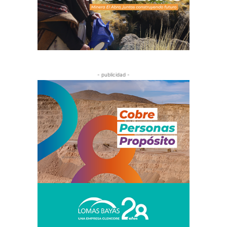
- publicidad -