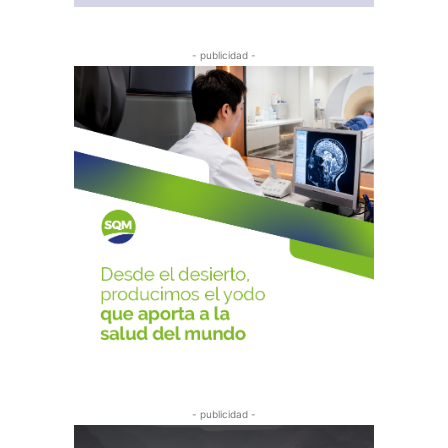
- publicidad -
- publicidad -