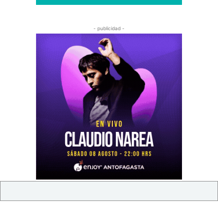
- publicidad -