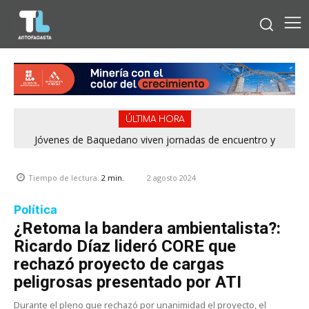
ÚLTIMA HORA
Jóvenes de Baquedano viven jornadas de encuentro y
aprendizaje en el Winter Camp 2026
2 agosto 2024
Tiempo de lectura:
2
min.
Política
¿Retoma la bandera ambientalista?:
Ricardo Díaz lideró CORE que
rechazó proyecto de cargas
peligrosas presentado por ATI
Durante el pleno que rechazó por unanimidad el proyecto, el