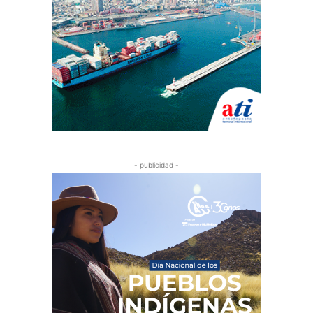
- publicidad -