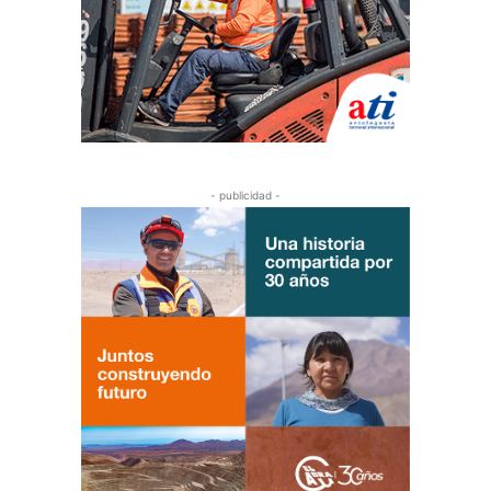
- publicidad -