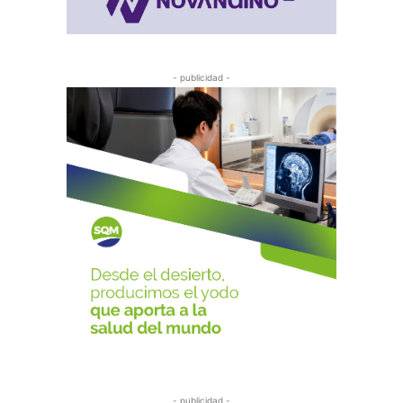
- publicidad -
- publicidad -