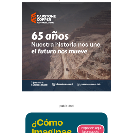
- publicidad -