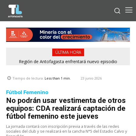
ÚLTIMA HORA
Región de Antofagasta enfrentará nuevo episodio
meteorológico con lluvias, nieve y vientos de hasta 100
km/h
23 junio 2026
Tiempo de lectura:
Less than 1
min.
Fútbol Femenino
No podrán usar vestimenta de otros
equipos: CDA realizará captación de
fútbol femenino este jueves
La jornada contará con inscripción previa a través de las redes
sociales del club y se realizará en la cancha N°5 del Estadio Calvo y
Bascuñán.