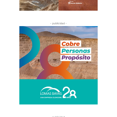
- publicidad -