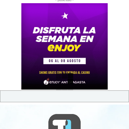
- publicidad -