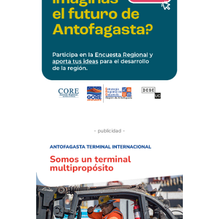
- publicidad -