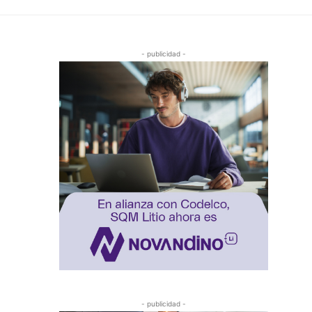
- publicidad -
- publicidad -