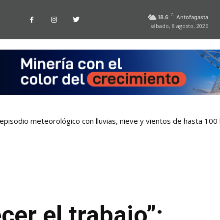
C
18.6
Antofagasta
sábado, 8 agosto, 2026
pisodio meteorológico con lluvias, nieve y vientos de hasta 100
er el trabajo”: