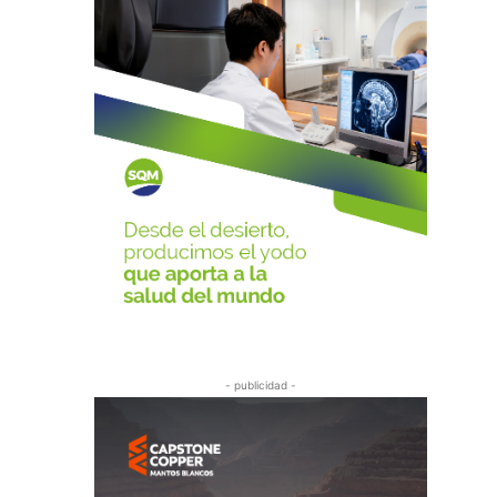
- publicidad -