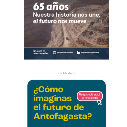
- publicidad -