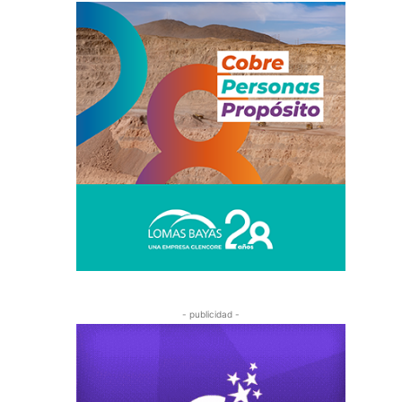
- publicidad -