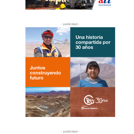
- publicidad -
- publicidad -