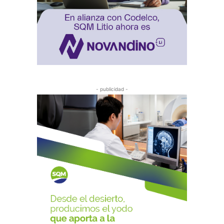
- publicidad -