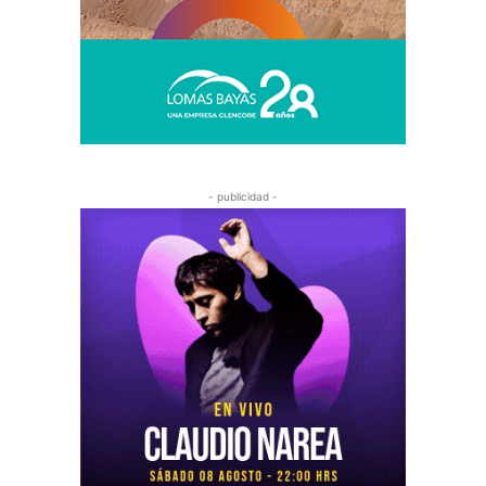
- publicidad -