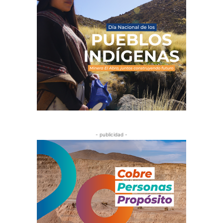
- publicidad -