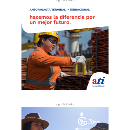
- publicidad -