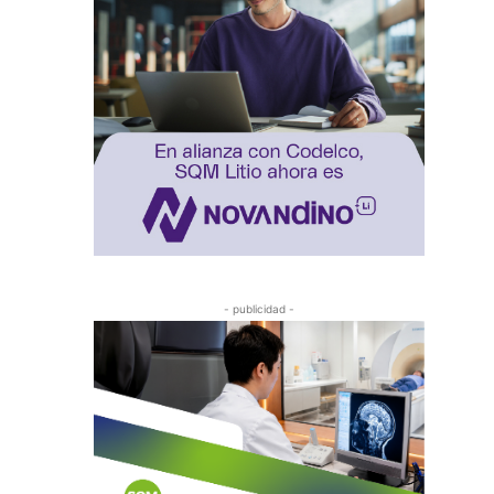
- publicidad -