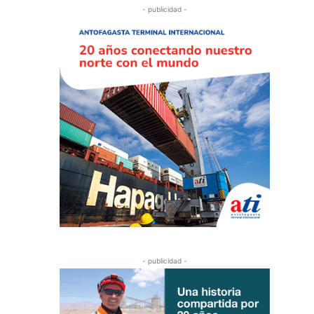
- publicidad -
- publicidad -