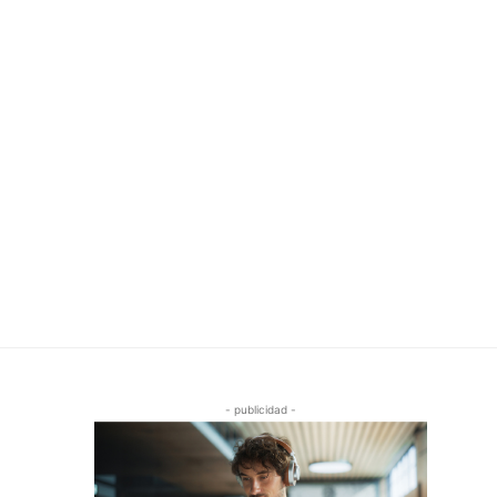
- publicidad -