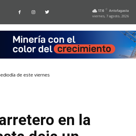
C
17.6
Antofagasta
viernes, 7 agosto, 2026
ediodía de este viernes
rretero en la