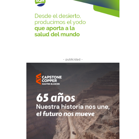
- publicidad -