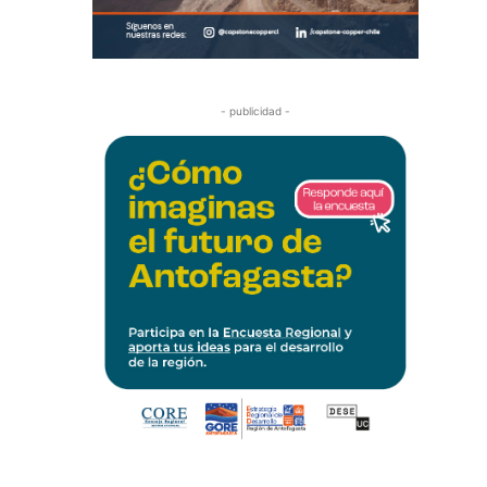
- publicidad -