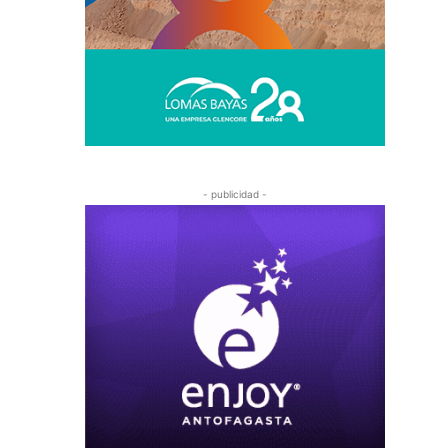
- publicidad -