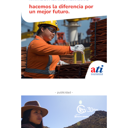
- publicidad -