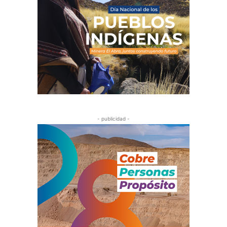
- publicidad -