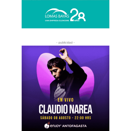
- publicidad -