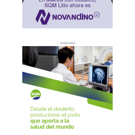
- publicidad -