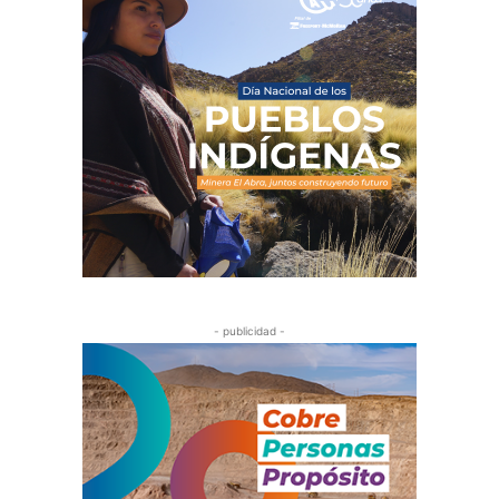
- publicidad -