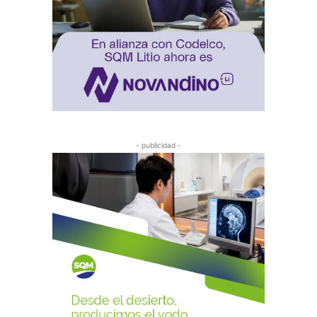
- publicidad -