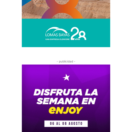
- publicidad -