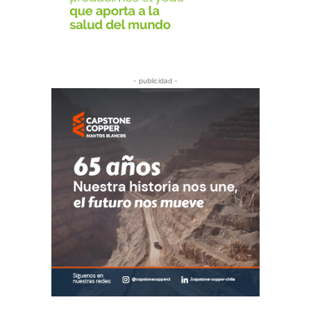
- publicidad -