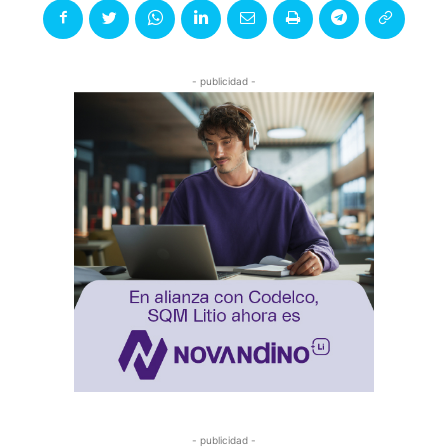
- publicidad -
- publicidad -