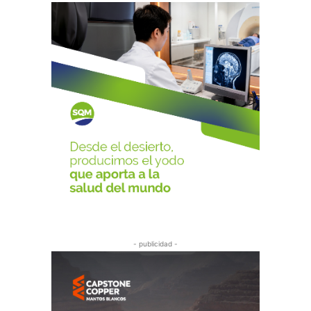
- publicidad -