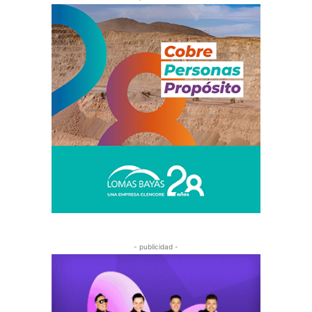
- publicidad -