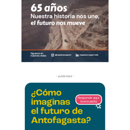
- publicidad -