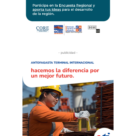
- publicidad -