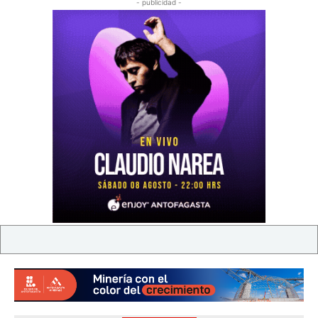
- publicidad -