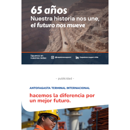
- publicidad -