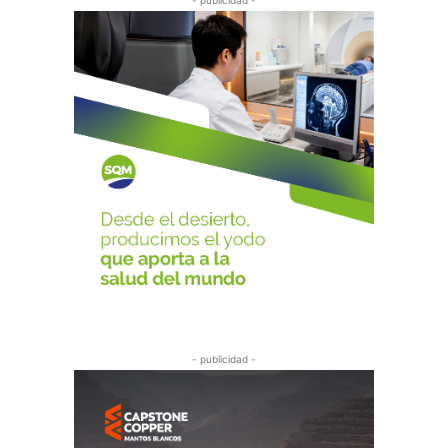
- publicidad -