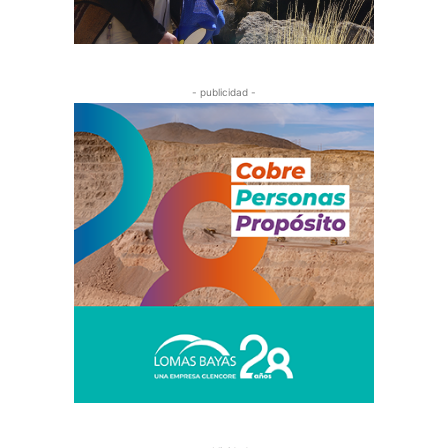
- publicidad -