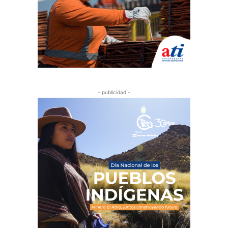
- publicidad -