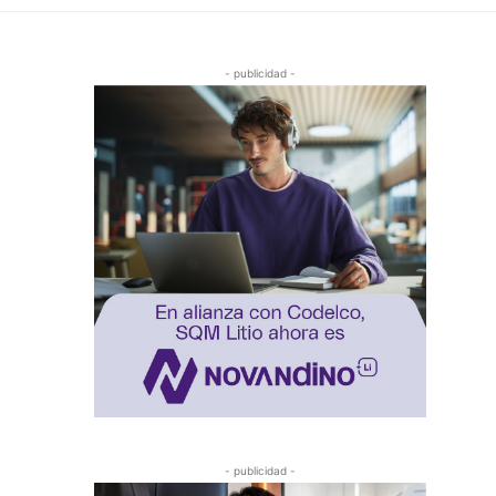
- publicidad -
- publicidad -