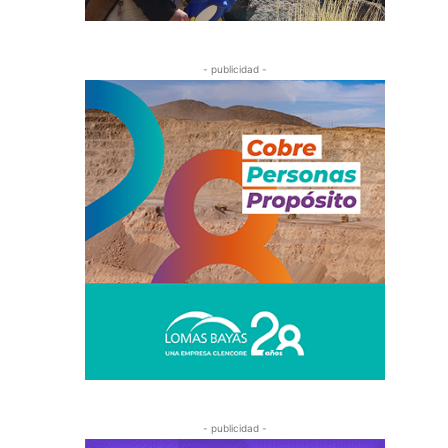
- publicidad -
- publicidad -