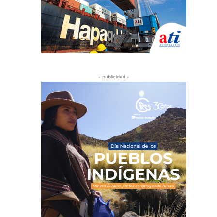
- publicidad -