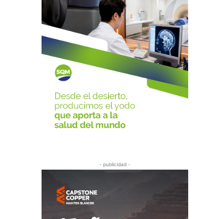
- publicidad -