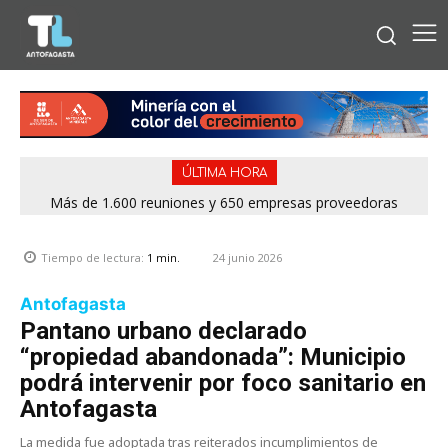
ÚLTIMA HORA
Más de 1.600 reuniones y 650 empresas proveedoras
marcaron exitosa rueda de negocios del Mes de la Minería
2026
24 junio 2026
Tiempo de lectura:
1
min.
Antofagasta
Pantano urbano declarado
“propiedad abandonada”: Municipio
podrá intervenir por foco sanitario en
Antofagasta
La medida fue adoptada tras reiterados incumplimientos de