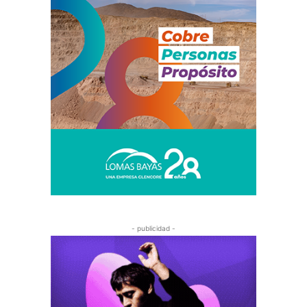
- publicidad -