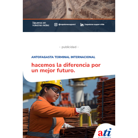
- publicidad -