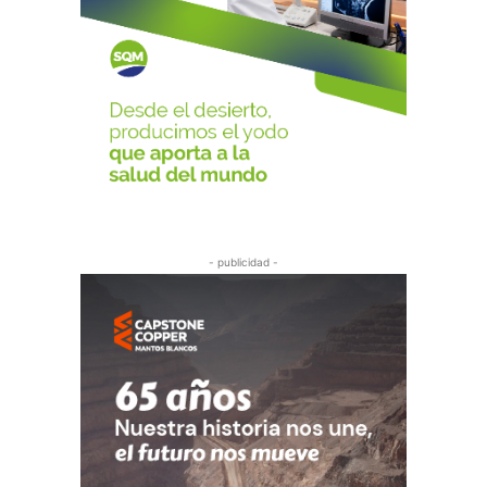
- publicidad -