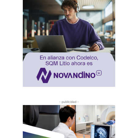
- publicidad -