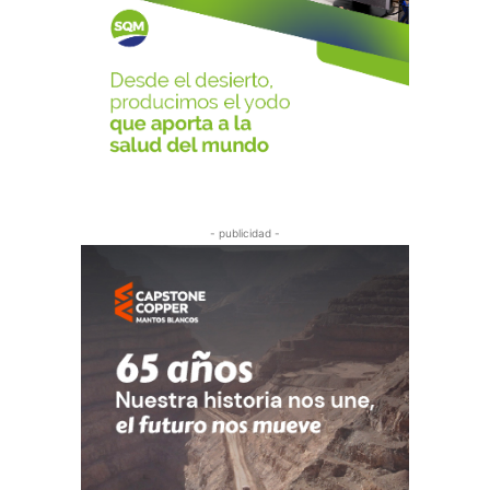
- publicidad -