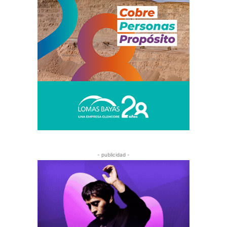
- publicidad -