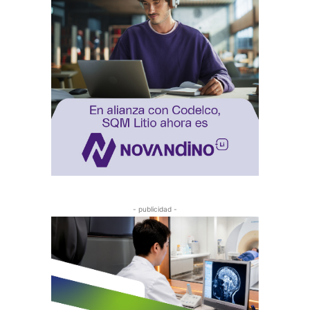
- publicidad -