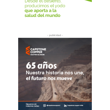
- publicidad -