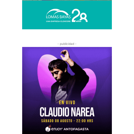
- publicidad -