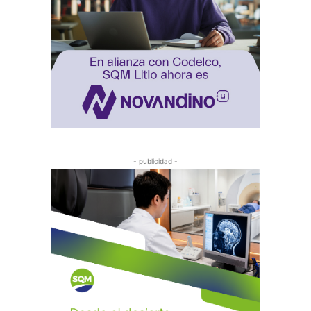
- publicidad -