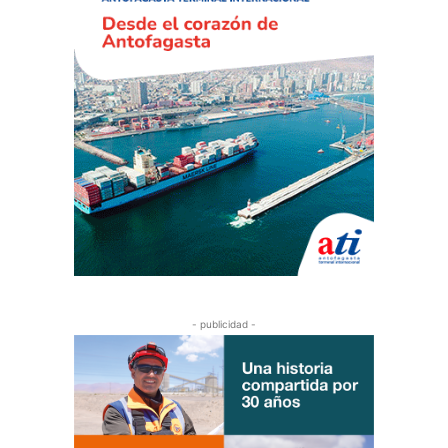
- publicidad -