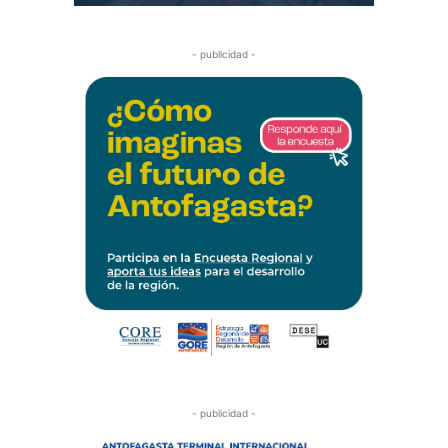
- publicidad -
- publicidad -