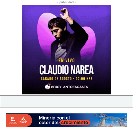
- publicidad -