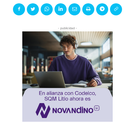
- publicidad -