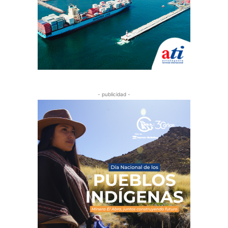
- publicidad -