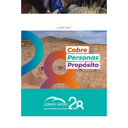
- publicidad -