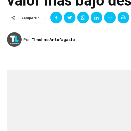
valor más bajo de
Compartir
Por
Timeline Antofagasta