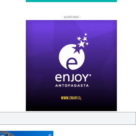
- publicidad -