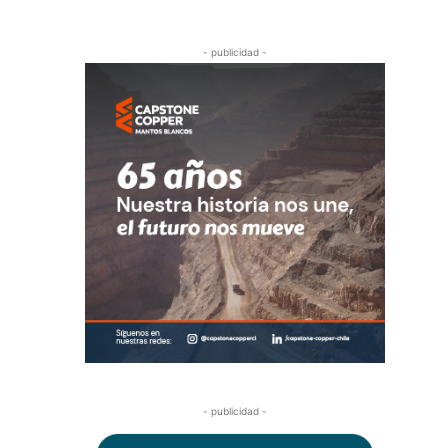
- publicidad -
- publicidad -