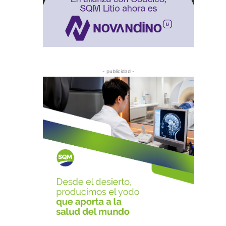
- publicidad -