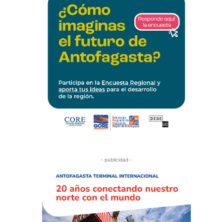
- publicidad -