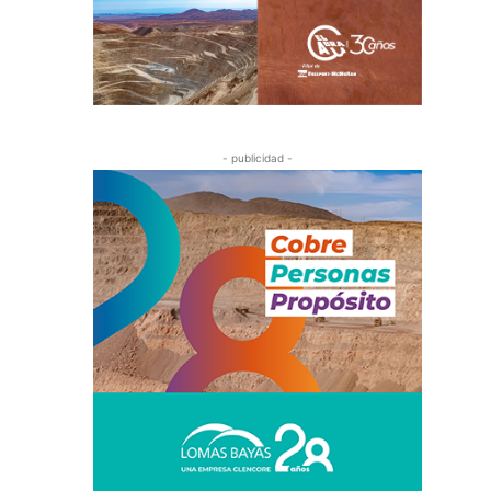
- publicidad -