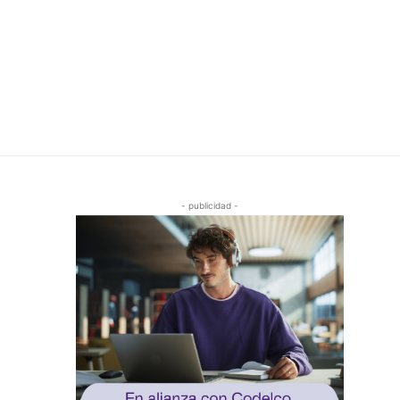
- publicidad -