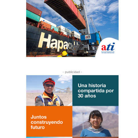
- publicidad -