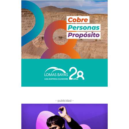
- publicidad -