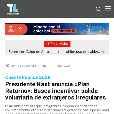
ÚLTIMA HORA
Seremi de Salud de Antofagasta prohíbe uso de caldera en
Embotelladora Andina por graves deficiencias de seguridad
1 junio 2026
Tiempo de lectura:
1
min.
Cuenta Pública 2026
Presidente Kast anuncia «Plan
Retorno»: Busca incentivar salida
voluntaria de extranjeros irregulares
La medida permitirá que inmigrantes irregulares abandonen
voluntariamente el país sin sanciones migratorias, con la posibilidad
de solicitar posteriormente un ingreso formal y regulado a Chile.