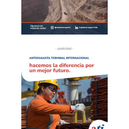
- publicidad -