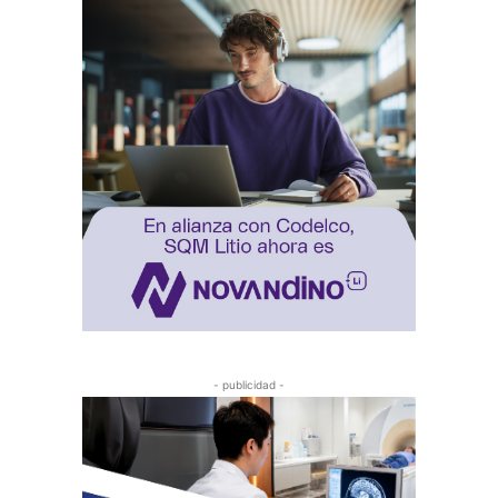
- publicidad -