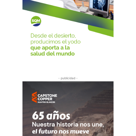
- publicidad -