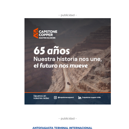
- publicidad -
- publicidad -