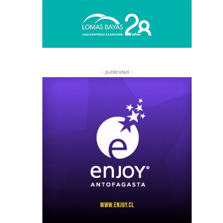
- publicidad -