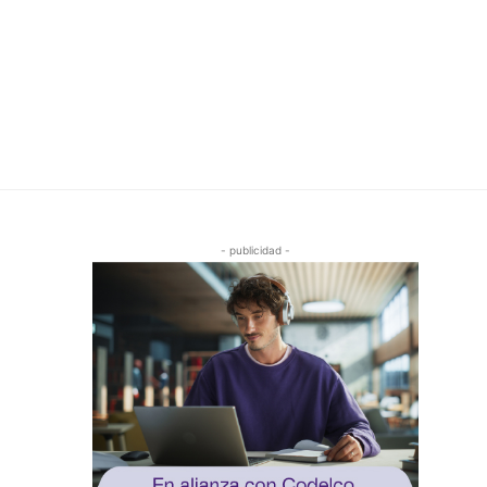
- publicidad -