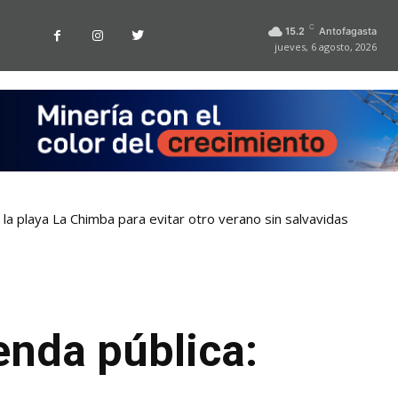
C
15.2
Antofagasta
jueves, 6 agosto, 2026
la playa La Chimba para evitar otro verano sin salvavidas
enda pública: