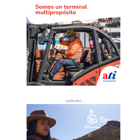
- publicidad -