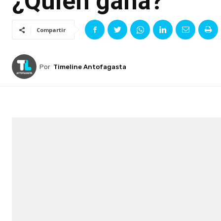
¿Quién gana?
Compartir
Por
Timeline Antofagasta