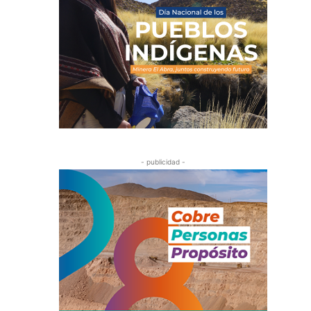
- publicidad -