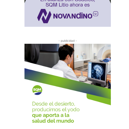
- publicidad -