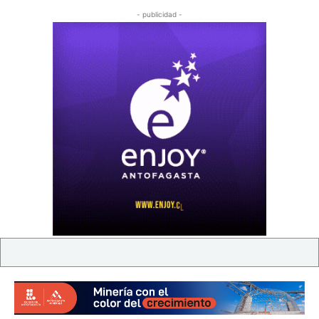
- publicidad -