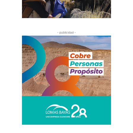
- publicidad -