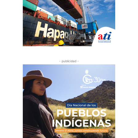
- publicidad -