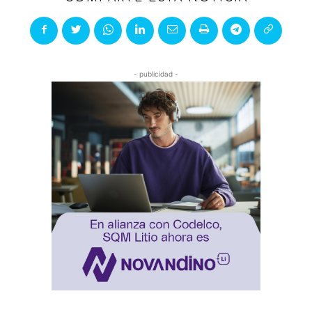
- publicidad -