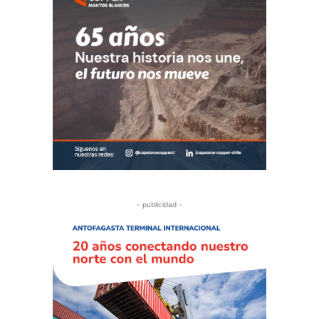
- publicidad -