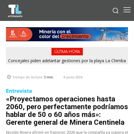
ÚLTIMA HORA
Concejales piden adelantar gestiones por la playa La Chimba
SERNAC pone la lupa sobre Bipay por cobros cuestionados
para evitar otro verano sin salvavidas
en la Región de Antofagasta
8 junio 2026
Tiempo de lectura:
3
min.
Entrevista
«Proyectamos operaciones hasta
2060, pero perfectamente podríamos
hablar de 50 o 60 años más»:
Gerente general de Minera Centinela
Nicolás Rivera afirmó en Exponor 2026 que la compañía ya supera el