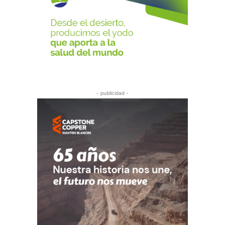
- publicidad -