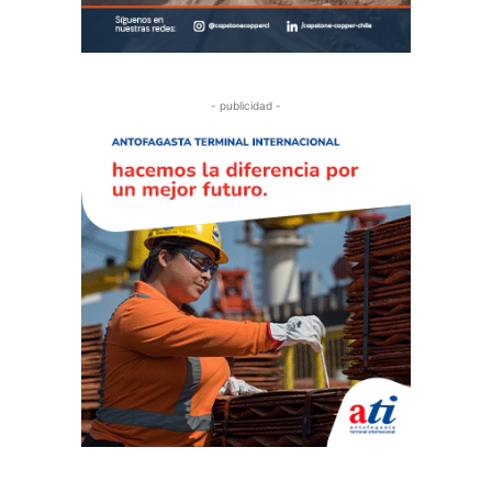
- publicidad -