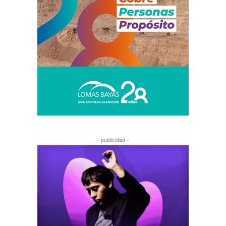
- publicidad -