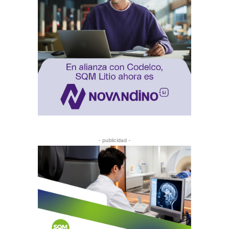
- publicidad -