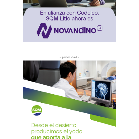
- publicidad -