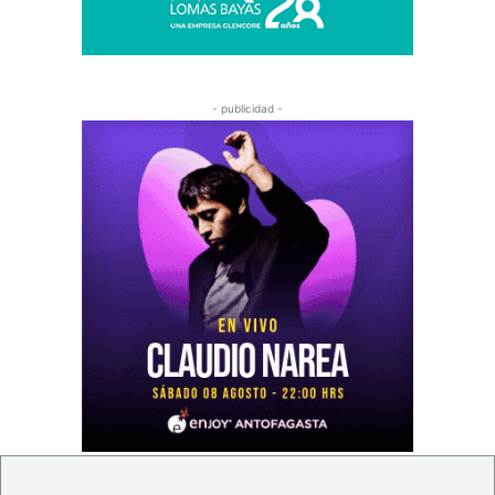
- publicidad -