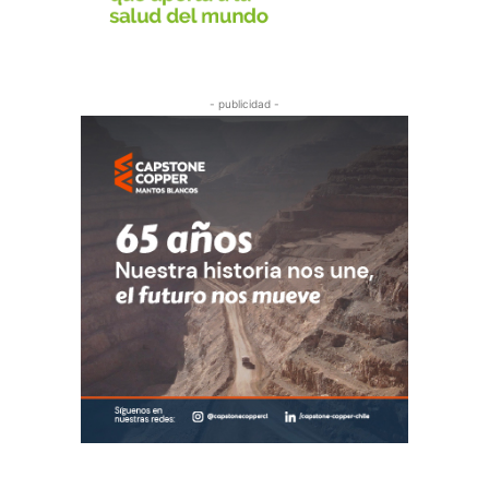
- publicidad -