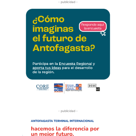
- publicidad -
- publicidad -