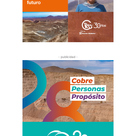
- publicidad -