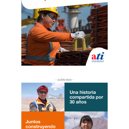
- publicidad -