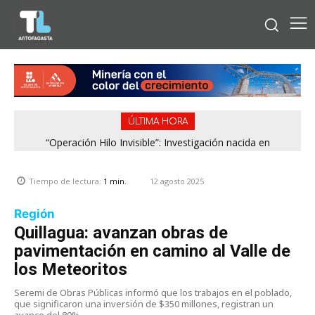
ÚLTIMA HORA
“Operación Hilo Invisible”: Investigación nacida en
Antofagasta permitió incautar 2,1 toneladas de marihuana
en la zona central
12 agosto 2025
Tiempo de lectura:
1
min.
Región
Quillagua: avanzan obras de
pavimentación en camino al Valle de
los Meteoritos
Seremi de Obras Públicas informó que los trabajos en el poblado,
que significaron una inversión de $350 millones, registran un
avance del 80%.