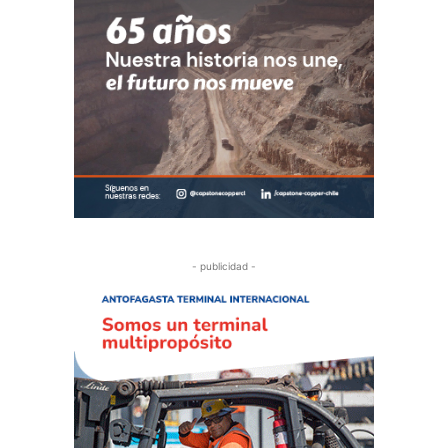
- publicidad -