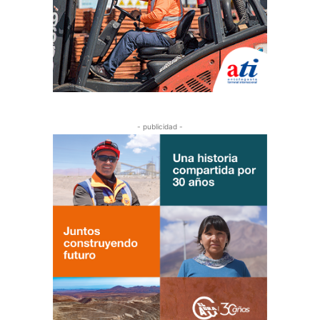
- publicidad -