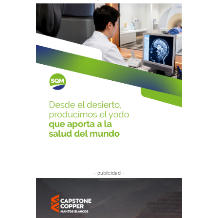
- publicidad -