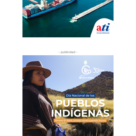
- publicidad -