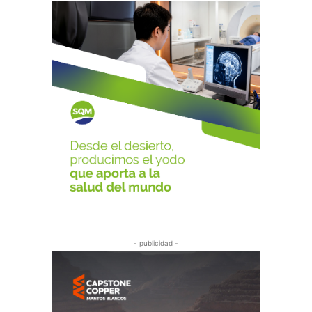
- publicidad -