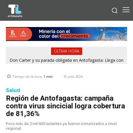
ÚLTIMA HORA
Don Carter y su parada obligada en Antofagasta: Llega con
su humor sin filtro en ¿Con o Sin Censura?
10 julio 2024
Tiempo de lectura:
1
min.
Salud
Región de Antofagasta: campaña
contra virus sincicial logra cobertura
de 81,36%
Poco más de 2 mil 600 lactantes ya fueron inmunizados a nivel
regional.