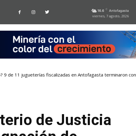
C
16.6
Antofagasta
viernes, 7 agosto, 2026
o? 9 de 11 jugueterías fiscalizadas en Antofagasta terminaron co
erio de Justicia