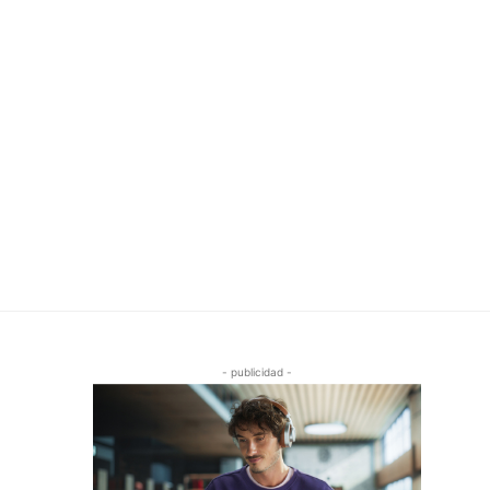
- publicidad -