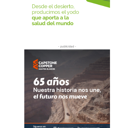
- publicidad -