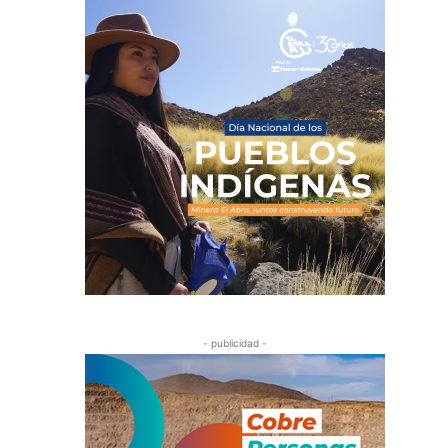
- publicidad -