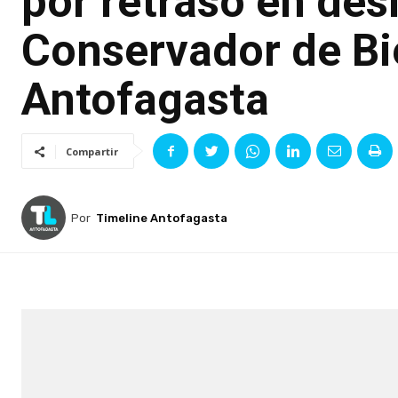
por retraso en des
Conservador de Bi
Antofagasta
Compartir
Por
Timeline Antofagasta