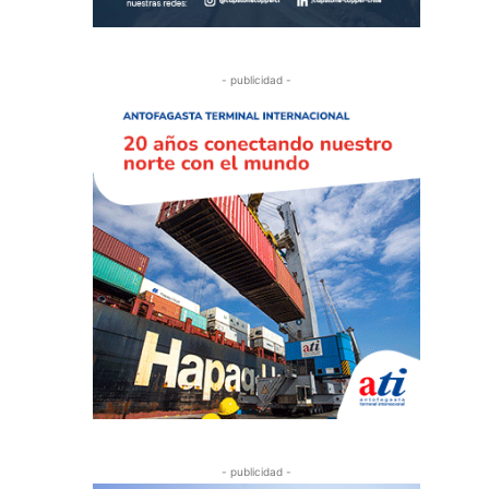
- publicidad -
- publicidad -