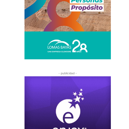
- publicidad -