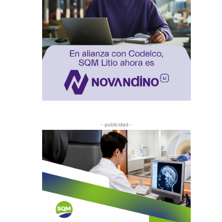
- publicidad -