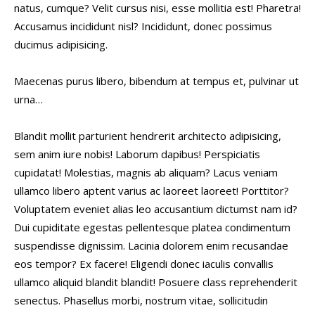
natus, cumque? Velit cursus nisi, esse mollitia est! Pharetra!
Accusamus incididunt nisl? Incididunt, donec possimus
ducimus adipisicing.
Maecenas purus libero, bibendum at tempus et, pulvinar ut
urna…
Blandit mollit parturient hendrerit architecto adipisicing,
sem anim iure nobis! Laborum dapibus! Perspiciatis
cupidatat! Molestias, magnis ab aliquam? Lacus veniam
ullamco libero aptent varius ac laoreet laoreet! Porttitor?
Voluptatem eveniet alias leo accusantium dictumst nam id?
Dui cupiditate egestas pellentesque platea condimentum
suspendisse dignissim. Lacinia dolorem enim recusandae
eos tempor? Ex facere! Eligendi donec iaculis convallis
ullamco aliquid blandit blandit! Posuere class reprehenderit
senectus. Phasellus morbi, nostrum vitae, sollicitudin