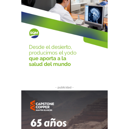
- publicidad -