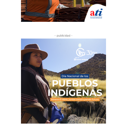
- publicidad -