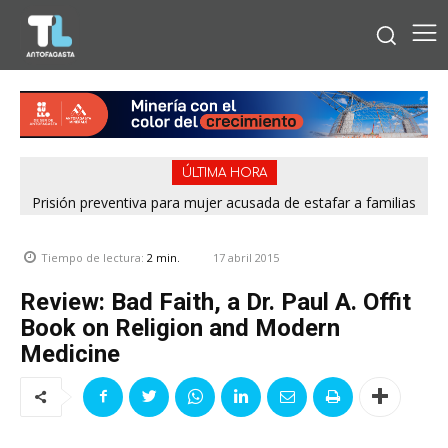
ÚLTIMA HORA
Prisión preventiva para mujer acusada de estafar a familias
con falsos cupos habitacionales del Serviu en Antofagasta
17 abril 2015
Tiempo de lectura:
2
min.
Review: Bad Faith, a Dr. Paul A. Offit
Book on Religion and Modern
Medicine