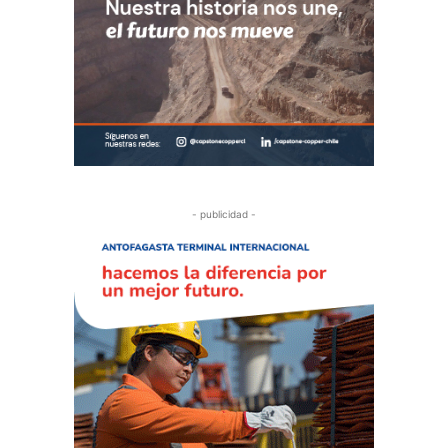
- publicidad -