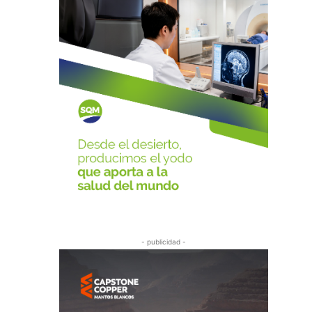
- publicidad -