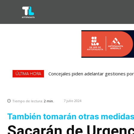
Concejales piden adelantar gestiones por 
ÚLTIMA HORA
7 julio 2024
Tiempo de lectura:
2
min.
También tomarán otras medida
Sacarán de Urgenc