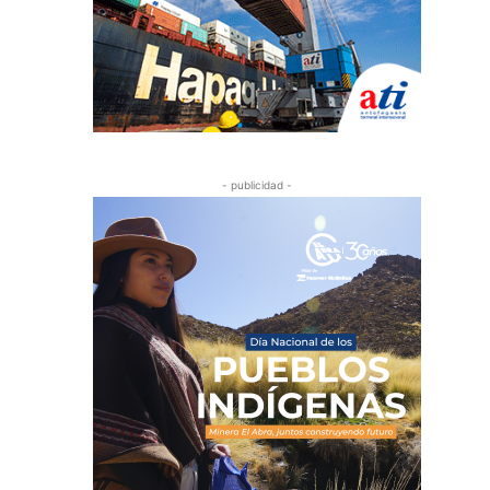
- publicidad -