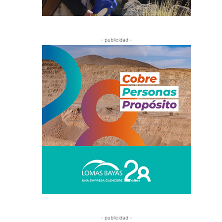
- publicidad -
- publicidad -