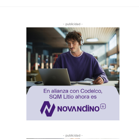
- publicidad -
- publicidad -