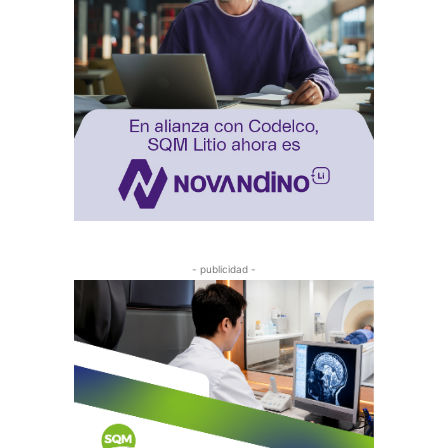
- publicidad -