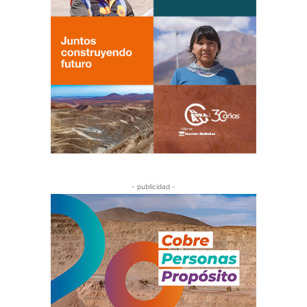
- publicidad -