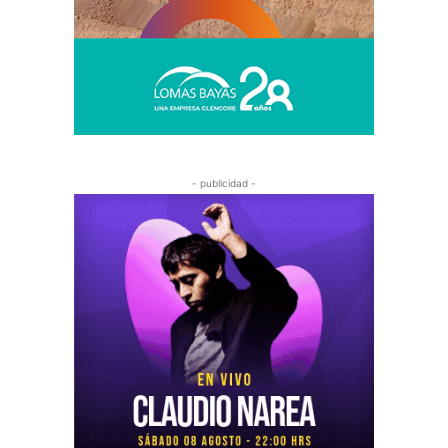
- publicidad -