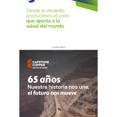
- publicidad -