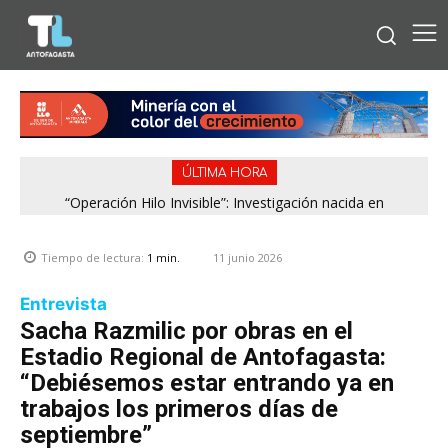
ÚLTIMA HORA
“Operación Hilo Invisible”: Investigación nacida en
Antofagasta permitió incautar 2,1 toneladas de marihuana
en la zona central
11 junio 2026
Tiempo de lectura:
1
min.
Entrevista
Sacha Razmilic por obras en el
Estadio Regional de Antofagasta:
“Debiésemos estar entrando ya en
trabajos los primeros días de
septiembre”