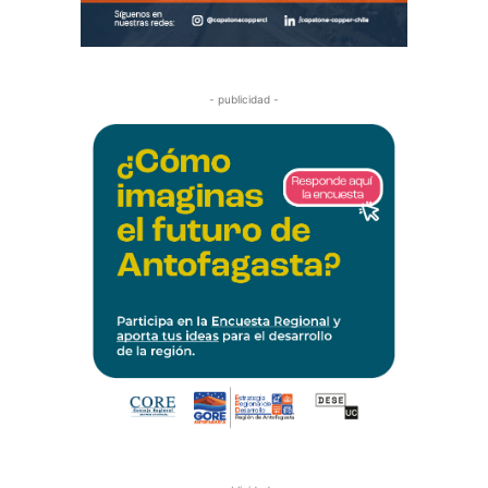
- publicidad -