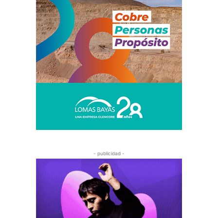
- publicidad -