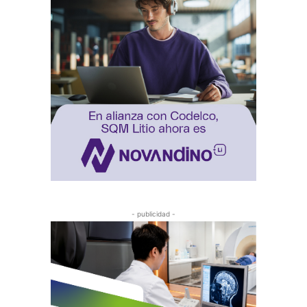
- publicidad -