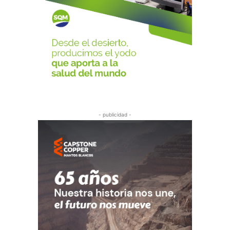
- publicidad -