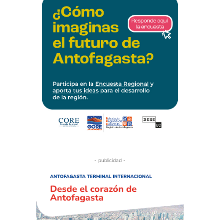
- publicidad -