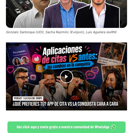
Gonzalo Santolaya (UDI), Sacha Razmilic (Evópoli), Luis Aguilera (exRN)