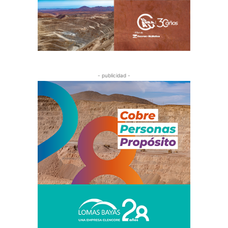
- publicidad -