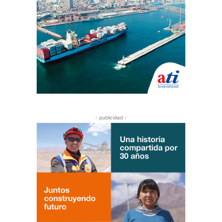
- publicidad -