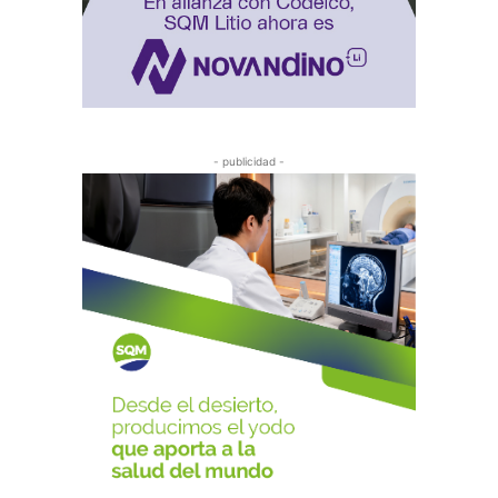
- publicidad -