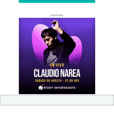
- publicidad -