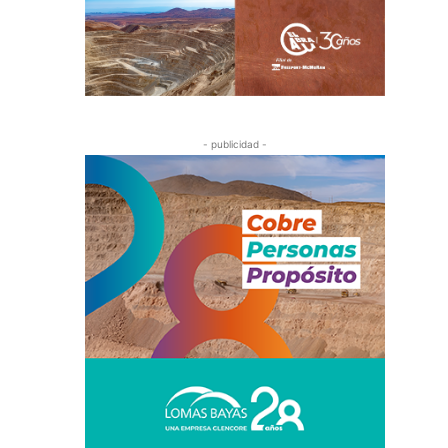
- publicidad -