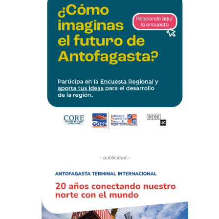
- publicidad -