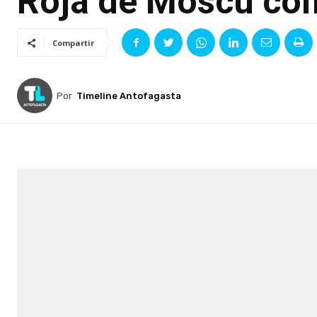
Roja de Moscú co
Compartir
Por
Timeline Antofagasta