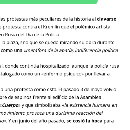
as protestas más peculiares de la historia al
clavarse
 protesta contra el Kremlin que el polémico artista
 Rusia del Día de la Policía..
de la plaza, sno que se quedó mirando su obra durante
ó como una «
metáfora de la apatía, indiferencia política
al, donde continúa hospitalizado, aunque la policía rusa
catalogado como un «enfermo psíquico» por llevar a
iza una protesta como esta. El pasado 3 de mayo volvió
e de espinos frente al edificio de la Asamblea
«
Cuerpo
» y que simbolizaba
«la existencia humana en
 movimiento provoca una durísima reacción del
uo».
Y en junio del año pasado,
se cosió la boca
para