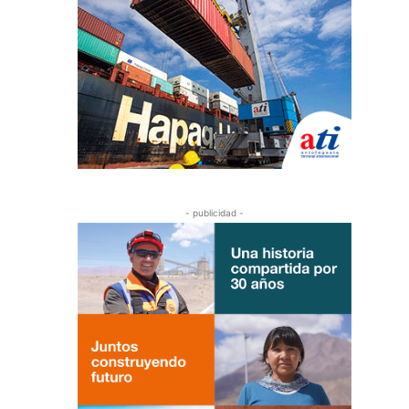
- publicidad -