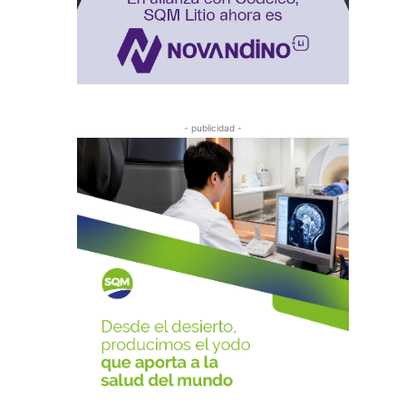
- publicidad -