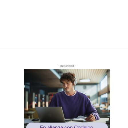
- publicidad -