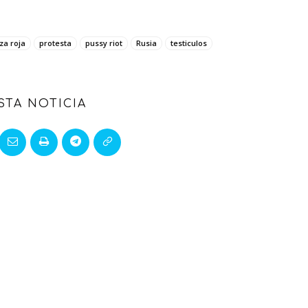
za roja
protesta
pussy riot
Rusia
testiculos
STA NOTICIA