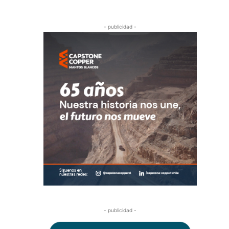
- publicidad -
- publicidad -