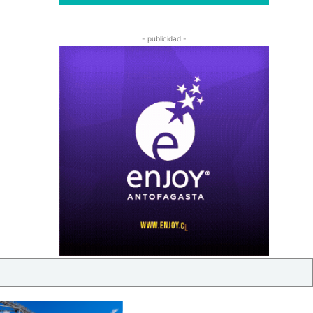
- publicidad -